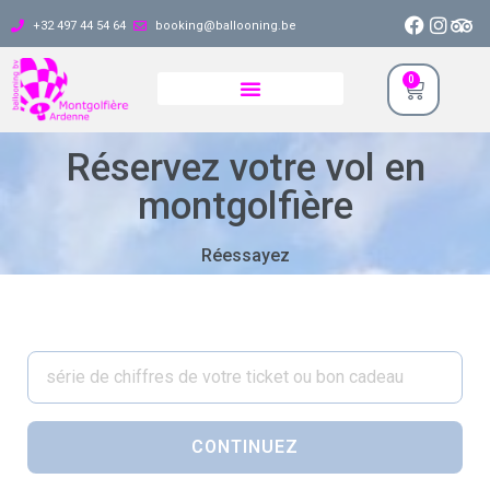
+32 497 44 54 64
booking@ballooning.be
0
Réservez votre vol en
montgolfière
Réessayez