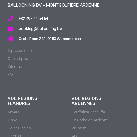
BALLOONING BV - MONTGOLFIÈRE ARDENNE
+32 497 44 54 64
booking@ballooning.be
Grote Baan 212, 9250 Waasmunster
À propos de nous
Offre et prix
Sitemap
FAQ
VOL RÉGIONS
VOL RÉGIONS
FLANDRES
ARDENNES
Anvers
Houffalize-Achouffe
Gand
La Roche-en-Ardenne
Saint-Nicolas
Vielsalm
Tirlemont
Arlon