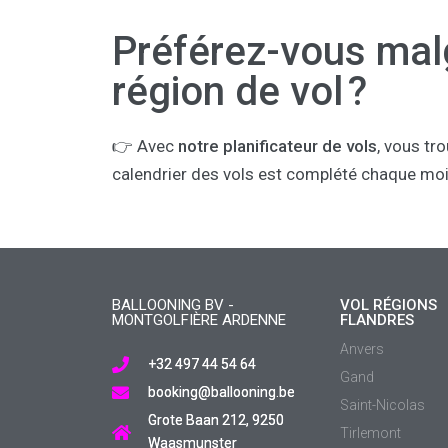
Préférez-vous malg
région de vol ?
👉 Avec
notre planificateur de vols
, vous tr
calendrier des vols est complété chaque moi
BALLOONING BV -
VOL RÉGIONS
MONTGOLFIÈRE ARDENNE
FLANDRES
Anvers
+32 497 44 54 64
Gand
booking@ballooning.be
Saint-Nicolas
Grote Baan 212, 9250
Tirlemont
Waasmunster