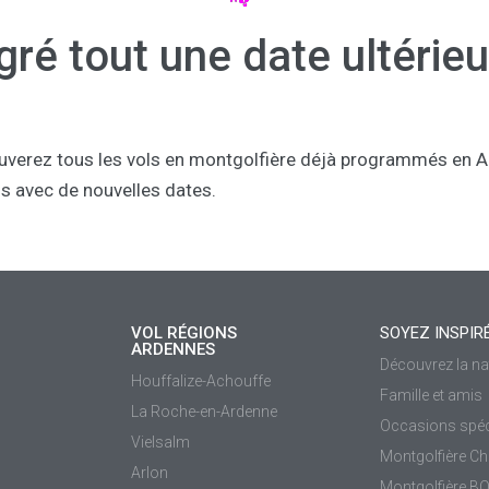
ré tout une date ultérieu
ouverez tous les vols en montgolfière déjà programmés en Ar
s avec de nouvelles dates.
VOL RÉGIONS
SOYEZ INSPIR
ARDENNES
Découvrez la na
Houffalize-Achouffe
Famille et amis
La Roche-en-Ardenne
Occasions spéc
Vielsalm
Montgolfière Ch
Arlon
Montgolfière B