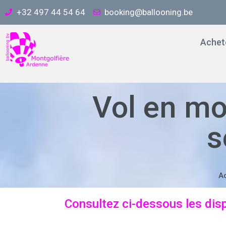
+32 497 44 54 64
booking@ballooning.be
Achete
Vol en mo
s
Ac
Consultez ci-dessous les disp