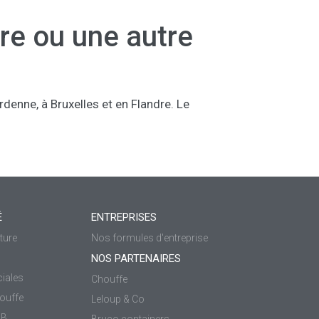
re ou une autre
denne, à Bruxelles et en Flandre. Le
É
ENTREPRISES
ture
Nos formules d'entreprise
NOS PARTENAIRES
iales
Chouffe
ouffe
Leloup & Co
OB