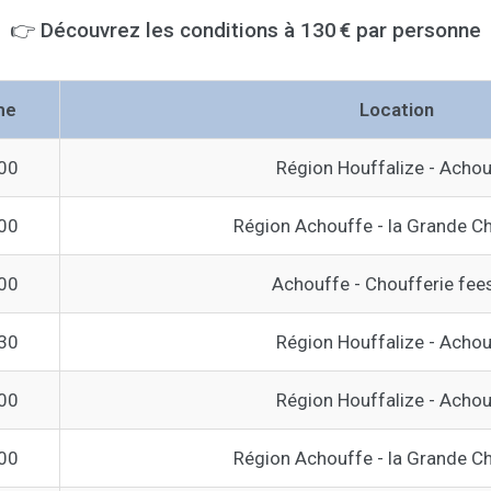
👉 Découvrez les conditions à 130 € par personne
me
Location
00
Région Houffalize - Acho
00
Région Achouffe - la Grande C
00
Achouffe - Choufferie fee
30
Région Houffalize - Acho
00
Région Houffalize - Acho
00
Région Achouffe - la Grande C