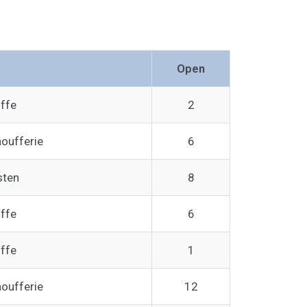
Open
uffe
2
houfferie
6
sten
8
uffe
6
uffe
1
houfferie
12