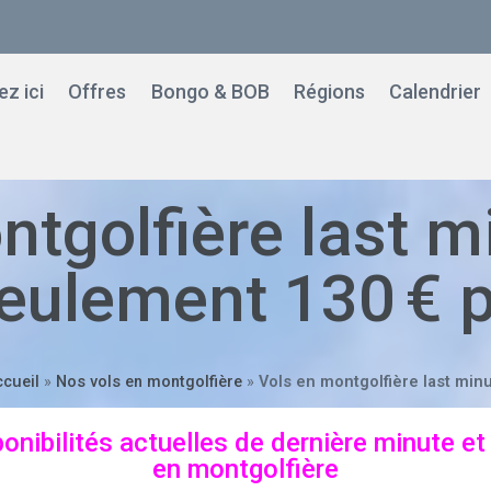
z ici
Offres
Bongo & BOB
Régions
Calendrier
ntgolfière last m
eulement 130 € 
cueil
»
Nos vols en montgolfière
»
Vols en montgolfière last min
onibilités actuelles de dernière minute et
en montgolfière