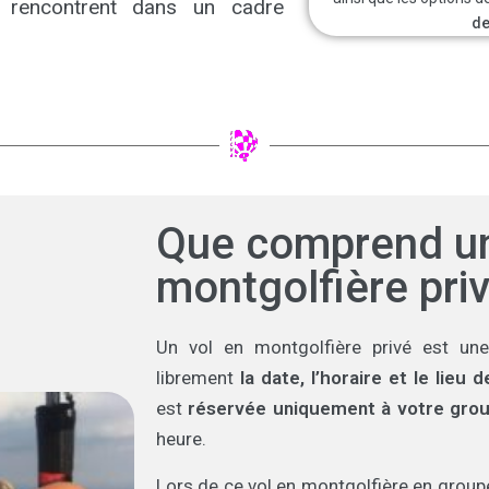
se rencontrent dans un cadre
de
Que comprend un
montgolfière priv
Un vol en montgolfière privé est une
librement
la date, l’horaire et le lieu 
est
réservée uniquement à votre gro
heure.
Lors de ce vol en montgolfière en groupe