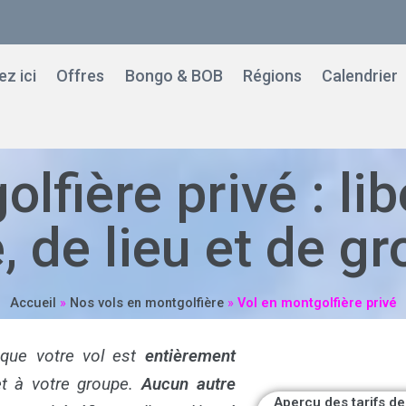
z ici
Offres
Bongo & BOB
Régions
Calendrier
lfière privé : lib
, de lieu et de g
Accueil
»
Nos vols en montgolfière
»
Vol en montgolfière privé
 que votre vol est
entièrement
et à votre groupe.
Aucun autre
Aperçu des tarifs de