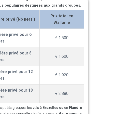
lus populaires destinées aux grands groupes.
Prix total en
re privé (Nb pers.)
Wallonie
ière privé pour 6
€ 1.500
rs.
ière privé pour 8
€ 1.600
rs.
ère privé pour 12
€ 1.920
rs.
ère privé pour 18
€ 2.880
rs.
les petits groupes, les vols
à Bruxelles ou en Flandre
e catering, consultez le
👉 tableau tarifaire complet