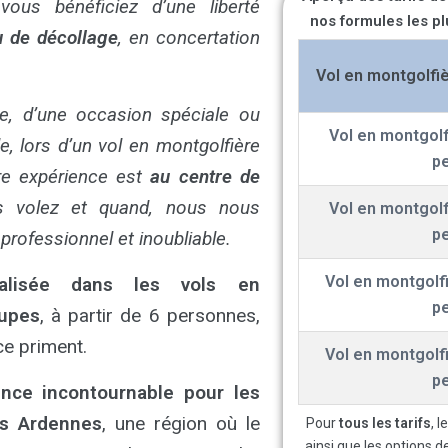
ous bénéficiez d’une liberté
nos formules les p
eu de décollage
, en concertation
Vol en montgolfiè
e, d’une occasion spéciale ou
Vol en montgolf
, lors d’un vol en montgolfière
pe
tre expérience est
au centre de
 volez et quand, nous nous
Vol en montgolf
pe
professionnel et inoubliable.
Vol en montgolfi
ialisée dans les vols en
pe
oupes
, à partir de 6 personnes,
nce priment.
Vol en montgolfi
pe
ence incontournable pour les
es Ardennes
, une région où le
Pour
tous les tarifs
, 
ainsi que les options d