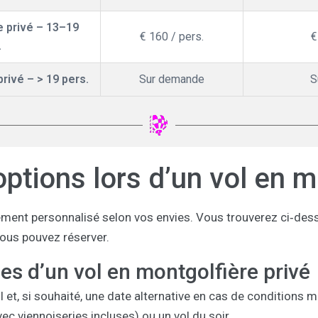
e privé – 13–19
€ 160 / pers.
€
.
rivé – > 19 pers.
Sur demande
S
options lors d’un vol en m
ement personnalisé selon vos envies. Vous trouverez ci‑desso
ous pouvez réserver.
ues d’un vol en montgolfière privé
ol et, si souhaité, une date alternative en cas de conditions
vec viennoiseries incluses) ou un vol du soir