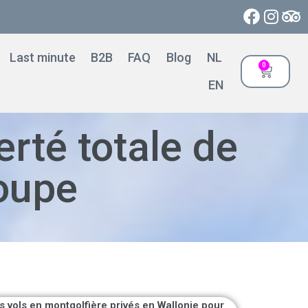
Last minute
B2B
FAQ
Blog
NL
0
EN
erté totale de
roupe
s vols en montgolfière privés en Wallonie pour