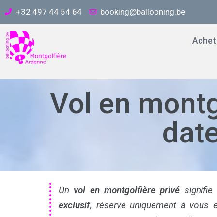
+32 497 44 54 64
booking@ballooning.be
Achete
Vol en montgo
date
Un
vol en montgolfière privé
signifie
exclusif
, réservé uniquement à vous 