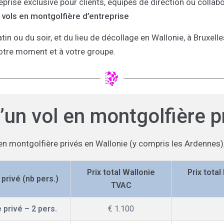
ise exclusive pour clients, équipes de direction ou collabo
vols en montgolfière d’entreprise
atin ou du soir, et du lieu de décollage en Wallonie, à Bruxell
otre moment et à votre groupe.
d’un vol en montgolfière 
en montgolfière privés en Wallonie (y compris les Ardennes), 
Prix total Wallonie
Prix total
privé (nb pers.)
TVAC
 privé – 2 pers.
€ 1.100