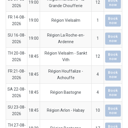
Book
19:00
12
now
2026
Grande Choufferie
FR 14-08-
Book
19:00
Région Vielsalm
1
now
2026
SU 16-08-
Région La Roche-en-
Book
19:00
1
now
2026
Ardenne
TH 20-08-
Région Vielsalm - Sankt
Book
18:45
12
now
2026
Vith
FR 21-08-
Région Houffalize -
Book
18:45
4
now
2026
Achouffe
SA 22-08-
Book
18:45
Région Bastogne
4
now
2026
SU 23-08-
Book
18:45
Région Arlon - Habay
10
now
2026
TH 27-08-
Book