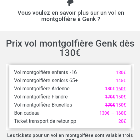
Vous voulez en savoir plus sur un vol en
montgolfière à Genk ?
Prix vol montgolfière Genk dès
130€
Vol montgolfière enfants -16
130
€
Vol montgolfière seniors 65+
145
€
Vol montgolfière Ardenne
180
€
160
€
Vol montgolfière Flandre
170
€
150
€
Vol montgolfière Bruxelles
170
€
150
€
Bon cadeau
130
€
–
160
€
Ticket transport de retour pp
20
€
Les tickets pour un vol en montgolfière sont valable trois