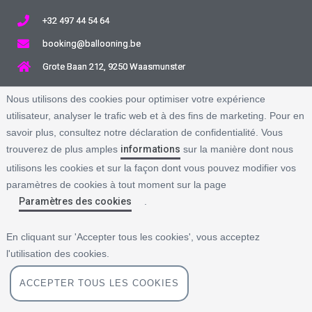
+32 497 44 54 64
booking@ballooning.be
Grote Baan 212, 9250 Waasmunster
À propos de nous
Nous utilisons des cookies
pour optimiser votre expérience
Offre et prix
utilisateur, analyser le trafic web et à des fins de marketing. Pour en
Sitemap
savoir plus, consultez notre déclaration de confidentialité. Vous
FAQ
trouverez de plus amples
informations
sur la manière dont nous
utilisons les cookies et sur la façon dont vous pouvez modifier vos
paramètres de cookies à tout moment sur la page
Paramètres des cookies
.
VOL RÉGIONS
VOL RÉGIONS
FLANDRES
ARDENNES
Anvers
Houffalize-Achouffe
En cliquant sur 'Accepter tous les cookies', vous acceptez
Gand
La Roche-en-Ardenne
l'utilisation des cookies.
Saint-Nicolas
Vielsalm
ACCEPTER TOUS LES COOKIES
Tirlemont
Arlon
Hasselt
Libramont