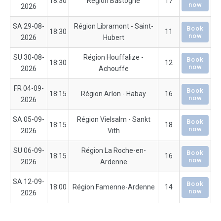
18:30
Région Bastogne
17
now
2026
SA 29-08-
Région Libramont - Saint-
Book
18:30
11
now
2026
Hubert
SU 30-08-
Région Houffalize -
Book
18:30
12
now
2026
Achouffe
FR 04-09-
Book
18:15
Région Arlon - Habay
16
now
2026
SA 05-09-
Région Vielsalm - Sankt
Book
18:15
18
now
2026
Vith
SU 06-09-
Région La Roche-en-
Book
18:15
16
now
2026
Ardenne
SA 12-09-
Book
18:00
Région Famenne-Ardenne
14
now
2026