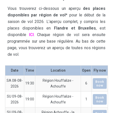
Vous trouverez ci-dessous un aperçu
des places
disponibles par région de vol*
pour le début de la
saison de vol 2026. L’aperçu complet, y compris les
places disponibles en
Flandre et Bruxelles
, est
disponible
ICI
. Chaque région de vol sera ensuite
programmée sur une base régulière. Au bas de cette
page, vous trouverez un aperçu de toutes nos régions
de vol.
Date
Time
Location
Open
Fly now
SA 08-08-
Région Houffalize -
Book
19:30
6
now
2026
Achouffe
SU 09-08-
Région Houffalize -
Book
19:00
1
now
2026
Achouffe
SU 09-08-
Région Achouffe - la