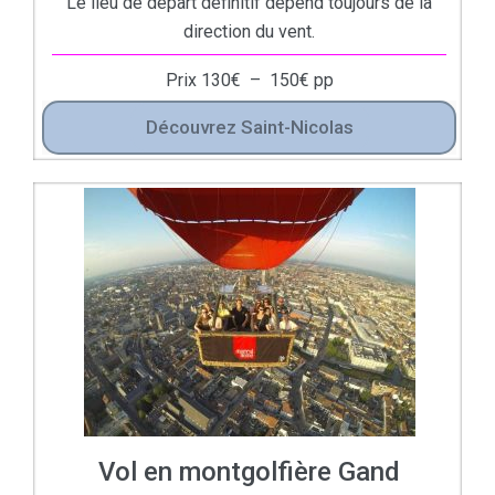
Le lieu de départ définitif dépend toujours de la
direction du vent.
Prix
130
€
–
150
€
pp
Découvrez Saint-Nicolas
Vol en montgolfière Gand