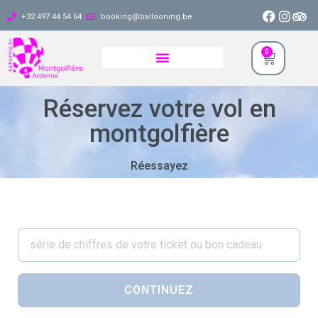
+32 497 44 54 64
booking@ballooning.be
0
Réservez votre vol en
montgolfière
Réessayez