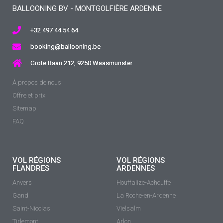
BALLOONING BV - MONTGOLFIÈRE ARDENNE
+32 497 44 54 64
booking@ballooning.be
Grote Baan 212, 9250 Waasmunster
À propos de nous
Offre et prix
Sitemap
FAQ
VOL RÉGIONS
VOL RÉGIONS
FLANDRES
ARDENNES
Anvers
Houffalize-Achouffe
Gand
La Roche-en-Ardenne
Saint-Nicolas
Vielsalm
Tirlemont
Arlon