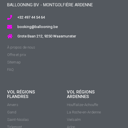
BALLOONING BV - MONTGOLFIÈRE ARDENNE
+32 497 44 54 64
booking@ballooning.be
Grote Baan 212, 9250 Waasmunster
À propos de nous
Offre et prix
Sitemap
FAQ
VOL RÉGIONS
VOL RÉGIONS
FLANDRES
ARDENNES
Anvers
Houffalize-Achouffe
Gand
La Roche-en-Ardenne
Saint-Nicolas
Vielsalm
Tirlemont
Arlon