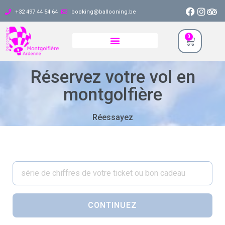
+32 497 44 54 64
booking@ballooning.be
0
Réservez votre vol en
montgolfière
Réessayez