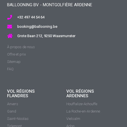
BALLOONING BV - MONTGOLFIÈRE ARDENNE
+32 497 44 54 64
booking@ballooning.be
Grote Baan 212, 9250 Waasmunster
À propos de nous
Offre et prix
Sitemap
FAQ
VOL RÉGIONS
VOL RÉGIONS
FLANDRES
ARDENNES
Anvers
Houffalize-Achouffe
Gand
La Roche-en-Ardenne
Saint-Nicolas
Vielsalm
Tirlemont
Arlon