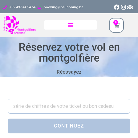
+32 497 44 54 64
booking@ballooning.be
0
Réservez votre vol en
montgolfière
Réessayez